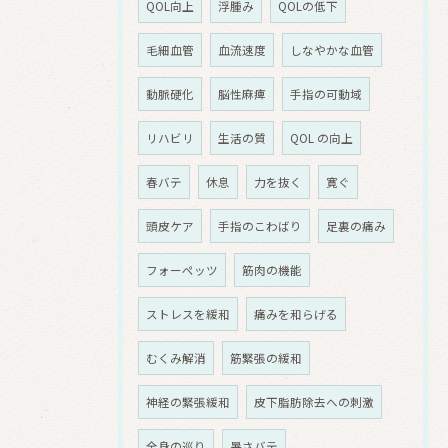
QOL向上
浮腫み
QOLの低下
毛細血管
血流速度
しなやかな血管
動脈硬化
脳性麻痺
手指の可動域
リハビリ
生活の質
QOL の向上
春バテ
休息
力を抜く
寛ぐ
頭皮ケア
手指のこわばり
足裏の痛み
フォーペッツ
筋肉の機能
ストレスを緩和
痛みを和らげる
むくみ解消
筋緊張の緩和
神経の緊張緩和
皮下脂肪除去への刺激
全身の巡り
暑さバテ