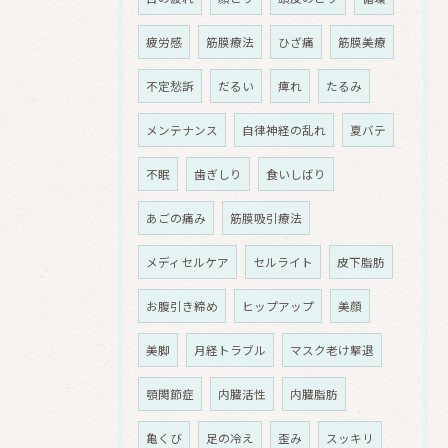
疲労感
筋膜療法
ひざ痛
筋膜美療
不定愁訴
だるい
痺れ
たるみ
メンテナンス
自律神経の乱れ
夏バテ
不眠
歯ぎしり
食いしばり
あごの痛み
筋膜吸引療法
メディセルケア
セルライト
皮下脂肪
お腹引き締め
ヒップアップ
美顔
美脚
月経トラブル
マスク老け撃退
顎関節症
内臓活性
内臓脂肪
亀くび
足の冷え
歪み
スッキリ