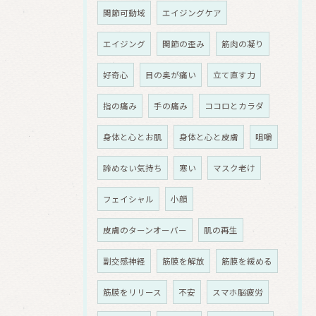
関節可動域
エイジングケア
エイジング
関節の歪み
筋肉の凝り
好奇心
目の奥が痛い
立て直す力
指の痛み
手の痛み
ココロとカラダ
身体と心とお肌
身体と心と皮膚
咀嚼
諦めない気持ち
寒い
マスク老け
フェイシャル
小顔
皮膚のターンオーバー
肌の再生
副交感神経
筋膜を解放
筋膜を緩める
筋膜をリリース
不安
スマホ脳疲労