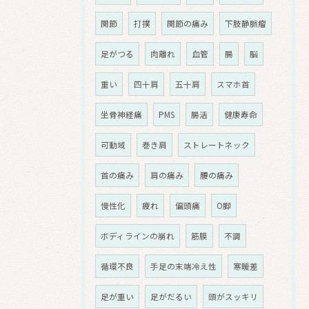
関節
打撲
関節の痛み
下肢静脈瘤
足がつる
肉離れ
血管
腸
脳
重い
四十肩
五十肩
スマホ首
坐骨神経痛
PMS
腸活
健康寿命
可動域
巻き肩
ストレートネック
首の痛み
肩の痛み
腰の痛み
慢性化
疲れ
偏頭痛
O脚
ボディラインの崩れ
筋膜
不調
循環不良
手足の末端冷え性
寒暖差
足が重い
足がだるい
頭がスッキリ