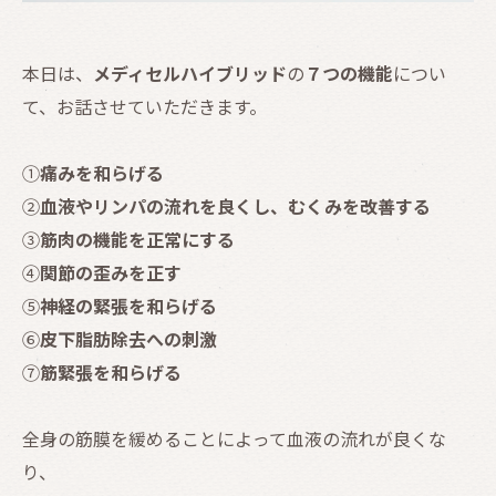
本日は、
メディセルハイブリッド
の
７つ
の機能
につい
て、お話させていただきます。
①
痛みを和らげる
②
血液やリンパの流れを良くし、むくみを改善する
③
筋肉の機能を正常にする
④
関節の歪みを正す
⑤
神経の緊張を和らげる
⑥
皮下脂肪除去への刺激
⑦
筋緊張を和らげる
全身の筋膜を緩めることによって血液の流れが良くな
り、