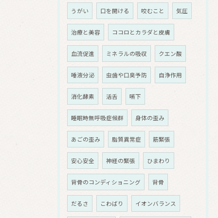
うがい
口を開ける
咬むこと
気圧
治療と美容
ココロとカラダと皮膚
血流促進
ミネラルの吸収
クエン酸
唾液分泌
虫歯や口臭予防
自浄作用
消化酵素
活舌
嚥下
睡眠時無呼吸症候群
身体の歪み
あごの歪み
脂質異常症
筋緊張
安心安全
神経の緊張
ひまわり
背骨のコンディショニング
背骨
だるさ
こわばり
イオンバランス