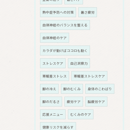
熱中症予防への対策
暑さ疲労
自律神経のバランスを整える
自律神経のケア
カラダが動けばココロも動く
ストレスケア
自己洞察力
寒暖差ストレス
寒暖差ストレスケア
脚の冷え
脚のむくみ
身体のこわばり
脚のだるさ
疲労ケア
脳疲労ケア
応援メニュー
むくみのケア
健康リスクを減らす