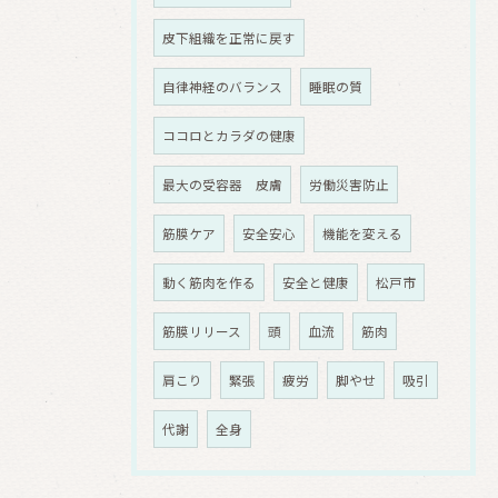
皮下組織を正常に戻す
自律神経のバランス
睡眠の質
ココロとカラダの健康
最大の受容器 皮膚
労働災害防止
筋膜ケア
安全安心
機能を変える
動く筋肉を作る
安全と健康
松戸市
筋膜リリース
頭
血流
筋肉
肩こり
緊張
疲労
脚やせ
吸引
代謝
全身