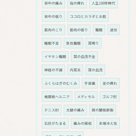
背中の痛み
指の痺れ
人生100年時代
背中の張り
ココロとカラダとお肌
筋肉のこり
筋肉の張り
難聴
過労
睡眠不足
急性難聴
耳鳴り
イヤホン難聴
耳の血流不全
神経の不調
内耳炎
耳の血流
ふくらはぎのむくみ
手首痛
足の痺れ
椎間板ヘルニア
メディセル
ゴルフ肘
テニス肘
太腿の痛み
肩の腱板断裂
石灰がたまる
痛みの緩和
末端冷え性