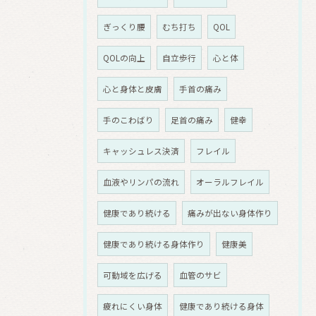
ぎっくり腰
むち打ち
QOL
QOLの向上
自立歩行
心と体
心と身体と皮膚
手首の痛み
手のこわばり
足首の痛み
健幸
キャッシュレス決済
フレイル
血液やリンパの流れ
オーラルフレイル
健康であり続ける
痛みが出ない身体作り
健康であり続ける身体作り
健康美
可動域を広げる
血管のサビ
疲れにくい身体
健康であり続ける身体