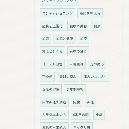
パフォーマンスアップ
コンディショニング
筋膜を整える
筋膜を正常化
健康と美容
健康
美容
美容と健康
美療
冷えとむくみ
背中の凝り
ゴースト血管
末端血流
足の痛み
花粉症
骨盤の歪み
痛みのない人生
女性の健康
更年期障害
自律神経失調症
内臓
神経
カラダ本来の力
0番目の脳
皮膚
お肌の再生能力
ギックリ腰