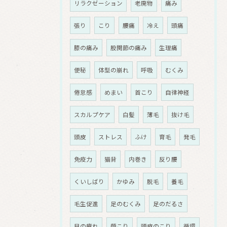
リラクゼーション
老廃物
痛み
張り
こり
腰痛
冷え
頭痛
膝の痛み
股関節の痛み
生理痛
便秘
体型の崩れ
呼吸
むくみ
倦怠感
めまい
首こり
自律神経
スカルプケア
白髪
薄毛
抜け毛
頭皮
ストレス
ふけ
育毛
発毛
免疫力
猫背
内巻き
反り腰
くいしばり
かゆみ
脱毛
養毛
毛生促進
足のむくみ
足のだるさ
目の疲れ
顔こり
頭皮のこり
循環