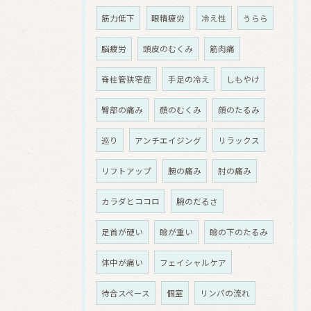
筋力低下
眼精疲労
冷え性
うらら
脳疲労
頭皮のむくみ
筋肉痛
脊柱管狭窄症
手足の冷え
しもやけ
臀部の痛み
顔のむくみ
顔のたるみ
巡り
アンチエイジング
リラックス
リフトアップ
腕の痛み
肘の痛み
カラダとココロ
腕のだるさ
足首が硬い
瞼が重い
瞼の下のたるみ
体中が痛い
フェイシャルケア
待合スペース
個室
リンパの流れ