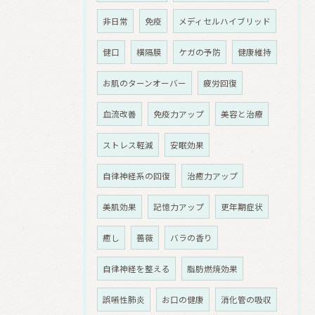
非日常
免疫
メディセルハイブリッド
健口
横隔膜
ケガの予防
健康維持
お肌のターンオーバー
疲労回復
血流改善
免疫力アップ
美容と治療
ストレス軽減
安眠効果
自律神経系の回復
治癒力アップ
美肌効果
記憶力アップ
更年期症状
癒し
薔薇
バラの香り
自律神経を整える
脂肪燃焼効果
誤嚥性肺炎
お口の健康
消化管の吸収